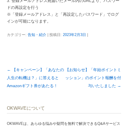
3. 登録メールアドレス宛届いたメール内のURLより、パスワー
ドの再設定を行う
※「登録メールアドレス」と「再設定したパスワード」でログ
インが可能になります。
カテゴリー:
告知・紹介
| 投稿日:
2023年2月3日
|
投
←
【キャンペーン】「あなたの
【お知らせ】「年始ポイントミ
稿
人生の転機は？」に答えると
ッション」のポイント報酬を付
ナ
Amazonギフト券があたる！
与いたしました
→
ビ
ゲ
OKWAVEについて
ー
シ
OKWAVEは、あらゆる悩みや疑問を無料で解決できるQ&Aサービス
ョ