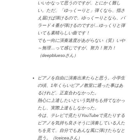
いいかなって思うのですが、とにかく難し
い。ただ、「ゆっくーりと」弾くなら、指さ
え届けば弾けるので、ゆっくーりとなら、バ
ラード４番が弾けるのですが…ゆっくりと弾
いても素晴らしい曲です！
でも一向に演奏速度があがらない（笑）いや
～無理…って感じですが、努力！努力！
（deepbluesoさん）
ピアノを自由に演奏出来たらと思う。小学生
の頃、1年くらいピアノ教室に通った事はあ
るけれど、正直合わなかった。
熱心に上達したいという気持ちも持てなかっ
たし、実際上達もしなかった。
今は、テレビで見たりYouTubeで見たりする
ピアノを気持ち良さそうに演奏している人た
ちを見て、自分でもあんな風に弾けたらなと
思う。（Iceiceaさん）