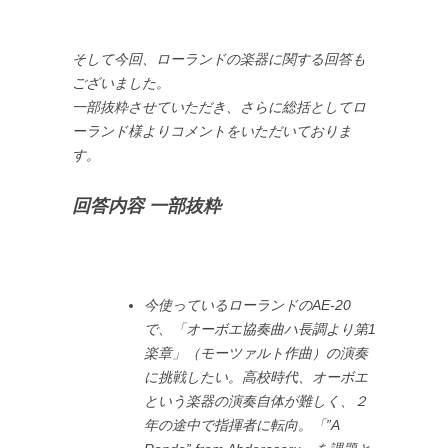
そして今回、ローランドの楽器に関する回答も
ございました。
一部抜粋させていただき、さらに総括としてロ
ーランド様よりコメントをいただいておりま
す。
回答内容 一部抜粋
今使っているローランドのAE-20
で、「オーボエ協奏曲ハ長調より第1
楽章」（モーツァルト作曲）の演奏
に挑戦したい。高校時代、オーボエ
という楽器の演奏自体が難しく、２
年の途中で指揮者に転向。「”A