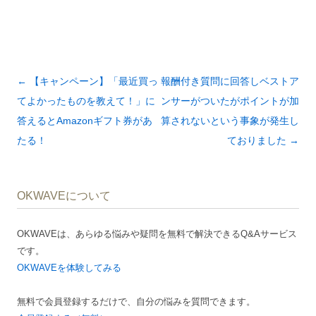
投
←
【キャンペーン】「最近買っ
報酬付き質問に回答しベストア
稿
てよかったものを教えて！」に
ンサーがついたがポイントが加
ナ
答えるとAmazonギフト券があ
算されないという事象が発生し
ビ
たる！
ておりました
→
ゲ
ー
OKWAVEについて
シ
ョ
OKWAVEは、あらゆる悩みや疑問を無料で解決できるQ&Aサービス
ン
です。
OKWAVEを体験してみる
無料で会員登録するだけで、自分の悩みを質問できます。