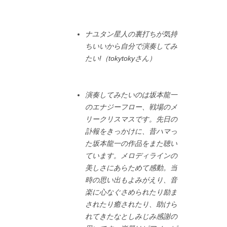
ナユタン星人の裏打ちが気持
ちいいから自分で演奏してみ
たい!（tokytokyさん）
演奏してみたいのは坂本龍一
のエナジーフロー、戦場のメ
リークリスマスです。先日の
訃報をきっかけに、昔ハマっ
た坂本龍一の作品をまた聴い
ています。メロディラインの
美しさにあらためて感動。当
時の思い出もよみがえり、音
楽に心なぐさめられたり励ま
されたり癒されたり、助けら
れてきたなとしみじみ感謝の