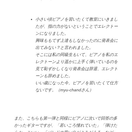
小さい頃ピアノを習いたくて教室にいきまし
たが、指の力がないということでエレクトー
ンになりました。
興味ももてず上達もしなかったのに発表会に
出てみない？と言われました。
そこには私の同級生もいて、ピアノを私のエ
レクトーンより遥かに上手く弾いているのを
見て恥ずかしくなり発表会は辞退、エレクト
ーンも辞めました。
いい歳になった今、ピアノを習いたくて仕方
ないです。（myu-chandさん）
また、こちらも第一弾と同様にピアノに次いで回答の多
かったギターですが、「若いころ憧れていた」「弾けた