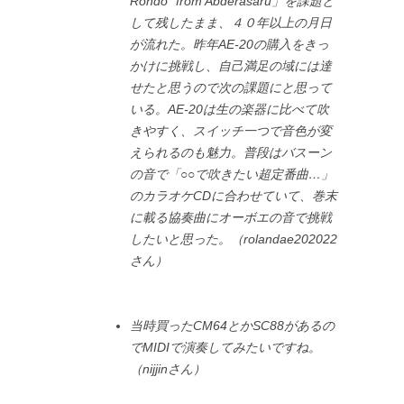
Rondo” from Abderasaru」を課題と
して残したまま、４０年以上の月日
が流れた。昨年AE-20の購入をきっ
かけに挑戦し、自己満足の域には達
せたと思うので次の課題にと思って
いる。AE-20は生の楽器に比べて吹
きやすく、スイッチ一つで音色が変
えられるのも魅力。普段はバスーン
の音で「○○で吹きたい超定番曲…」
のカラオケCDに合わせていて、巻末
に載る協奏曲にオーボエの音で挑戦
したいと思った。（rolandae202022
さん）
当時買ったCM64とかSC88があるの
でMIDIで演奏してみたいですね。
（nijjinさん）