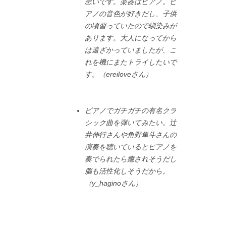
思いです。楽器はピアノ。ピ
アノの音色が好きだし、子供
の頃習っていたので馴染みが
あります。大人になってから
は遠ざかっていましたが、こ
れを機にまたトライしたいで
す。（ereiloveさん）
ピアノでガチガチの有名クラ
シック曲を弾いてみたい。辻
井伸行さんや角野隼斗さんの
演奏を聴いているとピアノを
奏でられたら癒されそうだし
脳も活性化しそうだから。
（y_haginoさん）