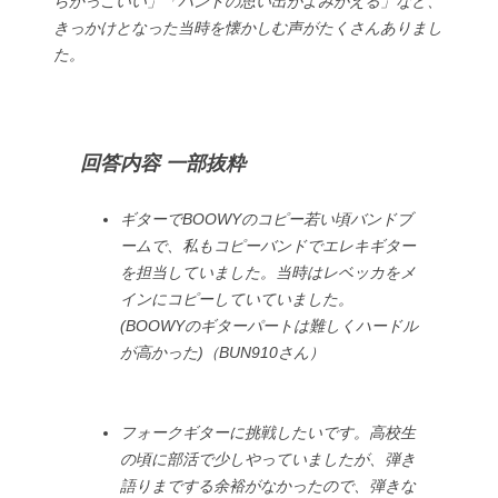
らかっこいい」「バンドの思い出がよみがえる」など、
きっかけとなった当時を懐かしむ声がたくさんありまし
た。
回答内容 一部抜粋
ギターでBOOWYのコピー若い頃バンドブ
ームで、私もコピーバンドでエレキギター
を担当していました。当時はレベッカをメ
インにコピーしていていました。
(BOOWYのギターパートは難しくハードル
が高かった)（BUN910さん）
フォークギターに挑戦したいです。高校生
の頃に部活で少しやっていましたが、弾き
語りまでする余裕がなかったので、弾きな