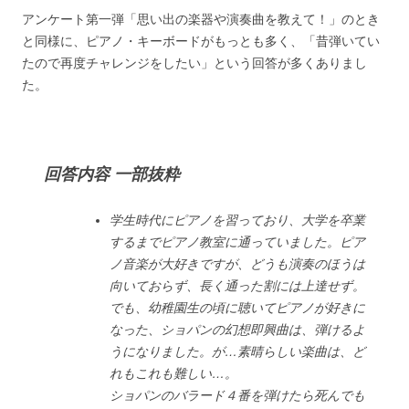
アンケート第一弾「思い出の楽器や演奏曲を教えて！​」のとき
と同様に、ピアノ・キーボードがもっとも多く、「昔弾いてい
たので再度チャレンジをしたい」という回答が多くありまし
た。
回答内容 一部抜粋
学生時代にピアノを習っており、大学を卒業
するまでピアノ教室に通っていました。ピア
ノ音楽が大好きですが、どうも演奏のほうは
向いておらず、長く通った割には上達せず。
でも、幼稚園生の頃に聴いてピアノが好きに
なった、ショパンの幻想即興曲は、弾けるよ
うになりました。が…素晴らしい楽曲は、ど
れもこれも難しい…。
ショパンのバラード４番を弾けたら死んでも