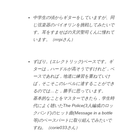
中学生の頃からギターをしていますが、同
じ弦楽器のバイオリンを挑戦してみたいで
す。耳をすませばの天沢聖司くんに憧れて
います。（rrrpiさん）
ずばり。(エレクトリック)ベースです。ギ
ターは，ハードルが高そうですけれど，ベ
ースであれば，地道に練習を重ねていけ
ば，そこそこのレベルに達することができ
るのでは…と，勝手に思っています。
基本的なことをマスターできたら，学生時
代によく聴いたThe Police(3人編成のロッ
クバンド)のヒット曲(Message in a bottle
等)のベースパートに取り組んでみたいで
すね。（corie033さん）