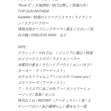
“Rush E” / 大地讃頌 / 仰げば尊し / 荒城の月 /
TOP GUN ANTHEM
GetWild / 戦場のメリークリスマス / ライディー
ン / エナジーフロー
情熱大陸オープニングテーマ / 翼をください / 別
れの曲 / ENDLESS RAIN など
50代：
クラシック / それでは、 / ジュリアに傷心 / 戦場
のメリークリスマス / ラストエンペラー
水曜日の夜を / ラウンドアバウト / カンパネラ /
ヨーヨー・マ（アーティスト）
ホテルカリフォルニア / ハレルヤ / I want you /
ゴスペラーズ（アーティスト）
Ｔ－スクエアにあこがれて一 / カントリーミュ
ージック / 歌姫 / セシル
時代おくれ / BOOWY（アーティスト）/ 糸 / エ
ナジーフロー / あの素晴らしい愛をもう一度