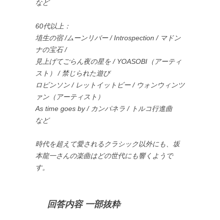
など
60代以上：
埴生の宿 /ムーンリバー / Introspection / マドン
ナの宝石 /
見上げてごらん夜の星を / YOASOBI（アーティ
スト） / 禁じられた遊び
ロビンソン / レットイットビー / ウォンウィンツ
ァン（アーティスト）
As time goes by / カンパネラ / トルコ行進曲
など
時代を超えて愛されるクラシック以外にも、坂
本龍一さんの楽曲はどの世代にも響くようで
す。
回答内容 一部抜粋