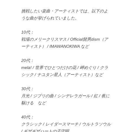
挑戦したい楽曲・アーティストでは、以下のよ
うな曲が挙げられていました。
10代：
戦場のメリークリスマス / Official髭男dism（ア
ーティスト） / IMAWANOKIWA など
20代：
mela! / 世界でひとつだけの花 / 岬めぐり / クラ
シック / ナユタン星人（アーティスト）など
30代：
月光 / ジブリの曲 / シンデレラガール / 紅 / 夜に
駆ける など
40代：
クラシック / レイダースマーチ / ウルトラソウル
/ ギザギザハートの子守唄