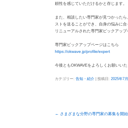
頼性を感じていただけるかと存じます。
また、相談したい専門家が見つかったら
ストを送ることができ、自身の悩みに合
リニューアルされた専門家ピックアップ
専門家ピックアップページはこちら
https://okwave.jp/profile/expert
今後ともOKWAVEをよろしくお願いい
カテゴリー:
告知・紹介
| 投稿日:
2025年7
投
←
さまざまな分野の専門家の募集を開始
稿