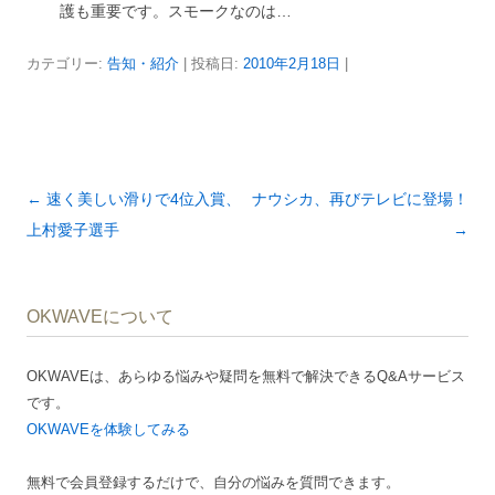
護も重要です。スモークなのは…
カテゴリー:
告知・紹介
| 投稿日:
2010年2月18日
|
投
←
速く美しい滑りで4位入賞、
ナウシカ、再びテレビに登場！
稿
上村愛子選手
→
ナ
ビ
OKWAVEについて
ゲ
ー
OKWAVEは、あらゆる悩みや疑問を無料で解決できるQ&Aサービス
シ
です。
ョ
OKWAVEを体験してみる
ン
無料で会員登録するだけで、自分の悩みを質問できます。