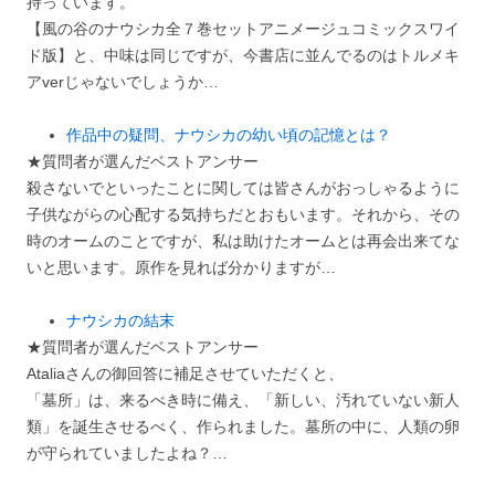
持っています。
【風の谷のナウシカ全７巻セットアニメージュコミックスワイ
ド版】と、中味は同じですが、今書店に並んでるのはトルメキ
アverじゃないでしょうか…
作品中の疑問、ナウシカの幼い頃の記憶とは？
★質問者が選んだベストアンサー
殺さないでといったことに関しては皆さんがおっしゃるように
子供ながらの心配する気持ちだとおもいます。それから、その
時のオームのことですが、私は助けたオームとは再会出来てな
いと思います。原作を見れば分かりますが…
ナウシカの結末
★質問者が選んだベストアンサー
Ataliaさんの御回答に補足させていただくと、
「墓所」は、来るべき時に備え、「新しい、汚れていない新人
類」を誕生させるべく、作られました。墓所の中に、人類の卵
が守られていましたよね？…