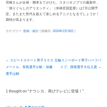
宮崎さんが企画・脚本をてがけた、スタジオジブリの最新作、
「借りぐらしのアリエッティ」（米林宏昌監督）は7月公開予
定。またまた世代を超えて楽しめるアニメとなるでしょうか！
期待が高まります。
カテゴリー:
告知・紹介
| 投稿日:
2010年2月19日
|
投
←
スピードスケート男子５００
五輪スノーボード男子ハーフパ
稿
メートル、長島選手が銀・加藤
イプ、国母選手８位入賞
→
ナ
選手は銅
ビ
ゲ
1 thought on “
ナウシカ、再びテレビに登場！
”
ー
シ
ョ