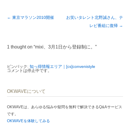
投
←
東京マラソン2010開催
お笑いタレント北野誠さん、テ
稿
レビ番組に復帰
→
ナ
ビ
1 thought on “
mixi、3月1日から登録制に。
”
ゲ
ー
シ
ピンバック:
知っ得情報エリア｜[cs]convenistyle
コメントは停止中です。
ョ
ン
OKWAVEについて
OKWAVEは、あらゆる悩みや疑問を無料で解決できるQ&Aサービス
です。
OKWAVEを体験してみる