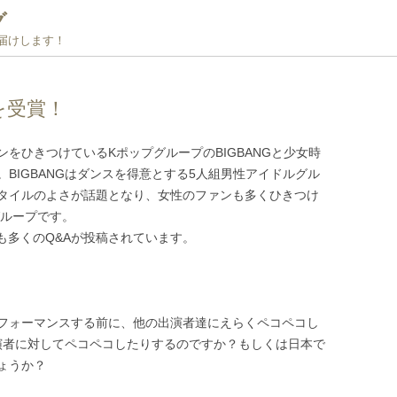
グ
お届けします！
を受賞！
をひきつけているKポップグループのBIGBANGと少女時
BIGBANGはダンスを得意とする5人組男性アイドルグル
タイルのよさが話題となり、女性のファンも多くひきつけ
グループです。
にも多くのQ&Aが投稿されています。
フォーマンスする前に、他の出演者達にえらくペコペコし
共演者に対してペコペコしたりするのですか？もしくは日本で
ょうか？