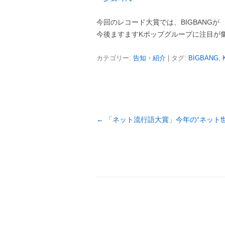
今回のレコード大賞では、BIGBANG
今後ますますKポップグループに注目が
カテゴリー:
告知・紹介
| タグ:
BIGBANG
,
投
←
「ネット流行語大賞」今年の“ネット世
稿
ナ
ビ
ゲ
ー
シ
ョ