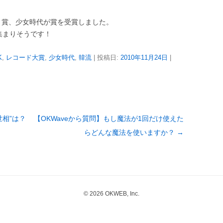
が 賞、少女時代が賞を受賞しました。
集まりそうです！
K
,
レコード大賞
,
少女時代
,
韓流
| 投稿日:
2010年11月24日
|
相”は？
【OKWaveから質問】もし魔法が1回だけ使えた
らどんな魔法を使いますか？
→
© 2026 OKWEB, Inc.