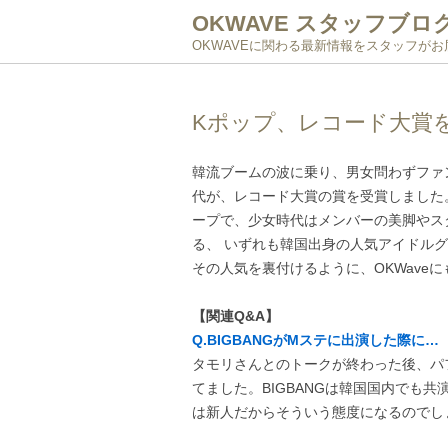
OKWAVE スタッフブロ
OKWAVEに関わる最新情報をスタッフが
Kポップ、レコード大賞
韓流ブームの波に乗り、男女問わずファン
代が、レコード大賞の賞を受賞しました。
ープで、少女時代はメンバーの美脚やス
る、 いずれも韓国出身の人気アイドル
その人気を裏付けるように、OKWave
【関連Q&A】
Q.BIGBANGがMステに出演した際に…
タモリさんとのトークが終わった後、パ
てました。BIGBANGは韓国国内でも
は新人だからそういう態度になるのでし