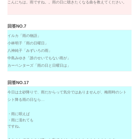
こんにちは。雨ですね。。雨の日に聴きたくなる曲を教えてください。
回答NO.7
イルカ「雨の物語」
小林明子「雨の日曜日」
八神純子「みずいろの雨」
中島みゆき「誰のせいでもない雨が」
カーペンターズ「雨の日と日曜日は」
回答NO.17
今日は土砂降りで、雨だからって気分ではありませんが、梅雨時のシト
シト降る雨の日なら…
・雨に唄えば
・雨に濡れても
ですね。