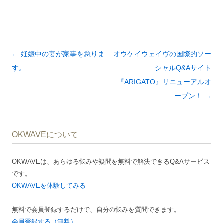
投
←
妊娠中の妻が家事を怠りま
オウケイウェイヴの国際的ソー
稿
す。
シャルQ&Aサイト
ナ
『ARIGATO』リニューアルオ
ビ
ープン！
→
ゲ
ー
OKWAVEについて
シ
ョ
OKWAVEは、あらゆる悩みや疑問を無料で解決できるQ&Aサービス
ン
です。
OKWAVEを体験してみる
無料で会員登録するだけで、自分の悩みを質問できます。
会員登録する（無料）