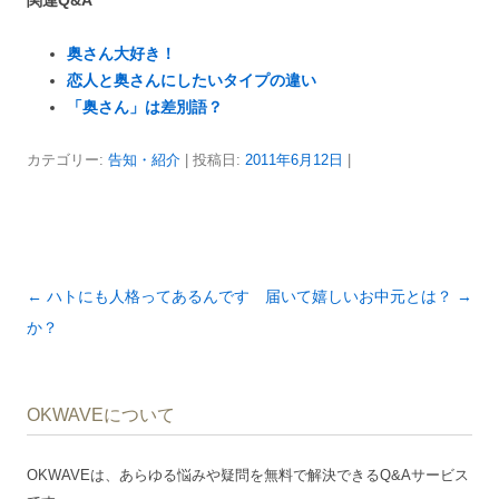
奥さん大好き！
恋人と奥さんにしたいタイプの違い
「奥さん」は差別語？
カテゴリー:
告知・紹介
| 投稿日:
2011年6月12日
|
投
←
ハトにも人格ってあるんです
届いて嬉しいお中元とは？
→
稿
か？
ナ
ビ
OKWAVEについて
ゲ
ー
OKWAVEは、あらゆる悩みや疑問を無料で解決できるQ&Aサービス
シ