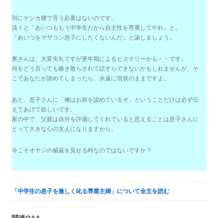
別にケンカ腰で言う必要はないのです。
淡々と「あいつももう中学生だから自主性を尊重してやれ」と。
「あいつをマザコン息子にしたくないんだ」と諭しましょう。
奥さんは、大変失礼ですが更年期によるヒステリーかも・・です。
何をどう言っても喚き散らされて話すらできないかもしれませんが、そ
こであなたが諦めてしまったら、永遠に現状のままですよ。
あと、息子さんに「俺はお前を認めているぞ」ということだけは必ず伝
えてあげて欲しいです。
家の中で、父親は自分を評価してくれていると思えることは息子さんに
とって大きな心の支えになりますから。
今こそオヤジの威厳を見せる時なのではないですか？
「中学生の息子を激しく叱る専業主婦」について全文を読む
関連Q&A