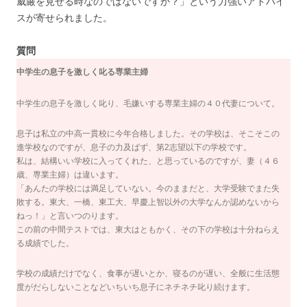
威厳を見せる時なのではないですか？」という力強いアドバイ
スが寄せられました。
質問
中学生の息子を激しく叱る専業主婦
中学生の息子を激しく叱り、毛嫌いする専業主婦の４０代妻について。
息子は私立の中高一貫校に今年合格しました。その学校は、そこそこの
進学校なのですが、息子の力及ばず、第2志望以下の学校です。
私は、結構いい学校に入ってくれた、と思っているのですが、妻（４６
歳、専業主婦）は違います。
「あんたの学校には満足していない。今のままだと、大学受験でまた失
敗する。東大、一橋、東工大、早慶上智以外の大学なんか認めないから
ねっ！」と言いつのります。
この前の中間テストでは、東大はともかく、その下の学校は十分ねらえ
る成績でした。
学校の成績だけでなく、食事が遅いとか、寝るのが遅い、全般に生活態
度がだらしないことなどいちいち息子にネチネチ叱り続けます。