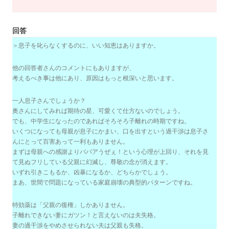
回答
＞息子を叱らなくするのに、いい知恵はありますか。
他の回答者さんのコメントにもありますが、
考えるべき事は他にあり、原因はもっと根深いと思います。
一人息子さんでしょうか？
奥さんにしてみれば期待の星、可愛くて仕方ないのでしょう。
でも、中学生になったのであればそろそろ子離れの時期ですね。
いくつになっても母親が息子にかまい、口を出すという過干渉は息子さ
んにとって百害あって一利もありません。
まずは母親への感謝よりババアうぜぇ！という心理が上回り、それを見
て見ぬフリしている父親に幻滅し、尊敬の念が消えます。
いずれ引きこもるか、凶暴になるか、どちらかでしょう。
まあ、世間で問題になっている家庭崩壊の典型的パターンですね。
特効薬は「父親の復権」しかありません。
子離れできない妻にガツン！と言えないのは夫失格。
妻の過干渉をやめさせられない夫は父親も失格。