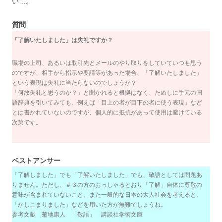
い…。
質問
「了解いたしました」は失礼ですか？
職場の上司、あるいは取引先とメールのやり取りをしていていつも思う
のですが、相手から指示や要請等があった場合、「了解いたしました」
という表現は失礼に当たらないのでしょうか？
「何故失礼と思うのか？」と聞かれると根拠はなく、ためしに手元の国
語辞典を引いてみても、例えば「目上の者が目下の者に使う表現」など
とは書かれていないのですが、個人的に抵抗があって使用は避けている
次第です。
ベストアンサー
「了解しました」でも「了解いたしました」でも、敬語としては問題あ
りません。ただし、＃３の方のおっしゃるとおり「了解」自体に尊敬の
意味が含まれていないこと、また一般的な日本の大人社会を考えると、
「かしこまりました」などを用いた方が無難でしょうね。
参考文献 菊地康人 「敬語」 講談社学術文庫