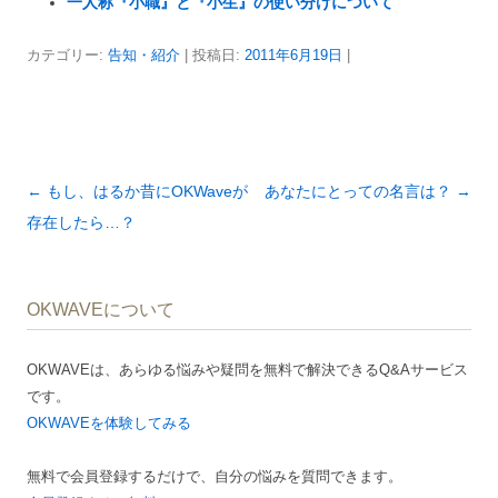
一人称『小職』と『小生』の使い分けについて
カテゴリー:
告知・紹介
| 投稿日:
2011年6月19日
|
投
←
もし、はるか昔にOKWaveが
あなたにとっての名言は？
→
稿
存在したら…？
ナ
ビ
OKWAVEについて
ゲ
ー
OKWAVEは、あらゆる悩みや疑問を無料で解決できるQ&Aサービス
シ
です。
ョ
OKWAVEを体験してみる
ン
無料で会員登録するだけで、自分の悩みを質問できます。