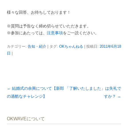
様々な回答、お待ちしております！
※質問は予告なく締め切らせていただきます。
※参加にあたっては、
注意事項
をご一読ください。
カテゴリー:
告知・紹介
| タグ:
OKちゃんねる
| 投稿日:
2011年6月18
日
|
投
←
結婚式の余興について【新郎
「了解いたしました」は失礼で
稿
の過酷なチャレンジ】
すか？
→
ナ
ビ
OKWAVEについて
ゲ