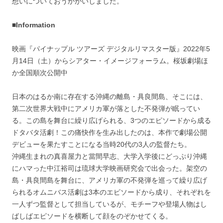
想いについておうかがいしました。
■Information
映画『パイナップル ツアーズ デジタルリマスター版』2022年5
月14日（土）からシアター・イメージフォーラム。桜坂劇場ほ
か全国順次公開中
日本のはるか南に存在する沖縄の離島・具良間島、そこには、
第二次世界大戦中にアメリカ軍が落とした不発弾が眠ってい
る。この島を舞台に繰り広げられる、3つのエピソードから成る
ドタバタ活劇！この痛快作を生み出したのは、本作で劇場公開
デビューを果たすことになる当時20代の3人の監督たち。
沖縄生まれの真喜屋力と當間早志、大学入学後にどっぷり沖縄
にハマった中江裕司は琉球大学映画研究会で出会った。架空の
島・具良間島を舞台に、アメリカ軍の不発弾を巡って繰り広げ
られるオムニバス活劇は3本のエピソードから成り、それぞれを
一人ずつ監督として担当しているが、モチーフや登場人物はし
ばしばエピソードを横断して顔をのぞかせてくる。