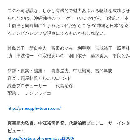
この不可思議な、しかし有機的で魅力あふれる物語を成功させ
られたのは、沖縄独特の“テーゲー（いいかげん）”感覚と、本
土復帰と同時期に生まれた世代だからこその“沖縄と日本”を巡
るアンビバレンツな視点によるものかもしれない。
兼島麗子 新良幸人 富田めぐみ 利重剛 宮城祐子 照屋林
助 津波信一 仲宗根あいの 洞口依子 藤木勇人 平良とみ
監督・原案・編集： 真喜屋力、中江裕司、當間早志
音楽：照屋林賢+りんけんバンド
総合プロデューサー： 代島治彦
配給： ノンデライコ
http://pineapple-tours.com/
真喜屋力監督、中江裕司監督、代島治彦プロデューサーインタ
ビュー：
https://okstars.okwave.jp/vol1083/