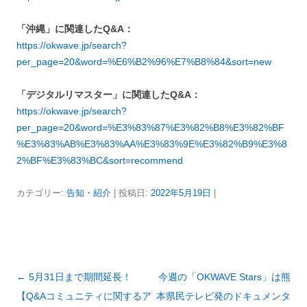
「沖縄」に関連したQ&A：
https://okwave.jp/search?
per_page=20&word=%E6%B2%96%E7%B8%84&sort=new
「デジタルリマスター」に関連したQ&A：
https://okwave.jp/search?
per_page=20&word=%E3%83%87%E3%82%B8%E3%82%BF
%E3%83%AB%E3%83%AA%E3%83%9E%E3%82%B9%E3%8
2%BF%E3%83%BC&sort=recommend
カテゴリー:
告知・紹介
| 投稿日:
2022年5月19日
|
投
←
5月31日まで期間延長！
今週の「OKWAVE Stars」は熊
稿
【Q&Aコミュニティに関するア
本県民テレビ発のドキュメンタ