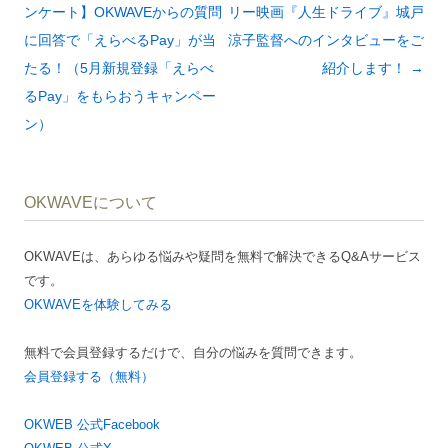
ナ
ンケート】OKWAVEからの質問
リー映画『人生ドライブ』城戸
ビ
に回答で「えらべるPay」が当
涼子監督へのインタビューをご
ゲ
たる！（5月新規登録「えらべ
紹介します！
→
ー
るPay」をもらおうキャンペー
シ
ン）
ョ
ン
OKWAVEについて
OKWAVEは、あらゆる悩みや疑問を無料で解決できるQ&Aサービス
です。
OKWAVEを体験してみる
無料で会員登録するだけで、自分の悩みを質問できます。
会員登録する（無料）
OKWEB 公式Facebook