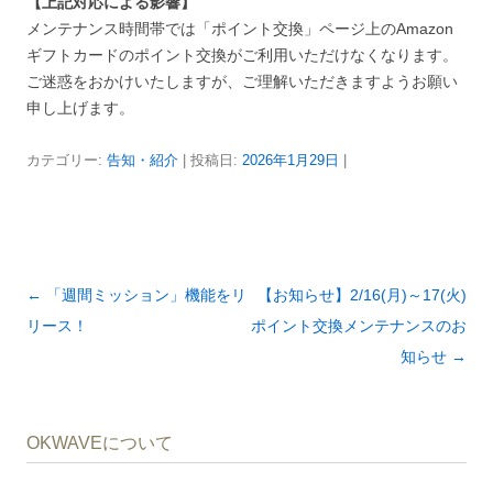
【上記対応による影響】
メンテナンス時間帯では「ポイント交換」ページ上のAmazon
ギフトカードのポイント交換がご利用いただけなくなります。
ご迷惑をおかけいたしますが、ご理解いただきますようお願い
申し上げます。
カテゴリー:
告知・紹介
| 投稿日:
2026年1月29日
|
投
←
「週間ミッション」機能をリ
【お知らせ】2/16(月)～17(火)
稿
リース！
ポイント交換メンテナンスのお
ナ
知らせ
→
ビ
ゲ
OKWAVEについて
ー
シ