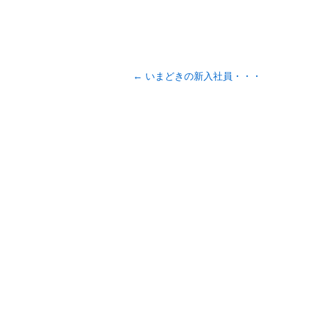
投
←
いまどきの新入社員・・・
稿
ナ
ビ
ゲ
ー
シ
ョ
ン