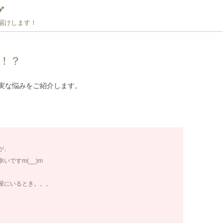
グ
お届けします！
！？
実な悩みをご紹介します。
が、
ですm(__)m
屋にいるとき。。。