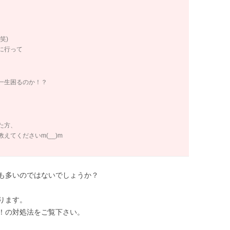
笑)
に行って
一生困るのか！？
た方、
てくださいm(__)m
も多いのではないでしょうか？
ります。
！の対処法をご覧下さい。