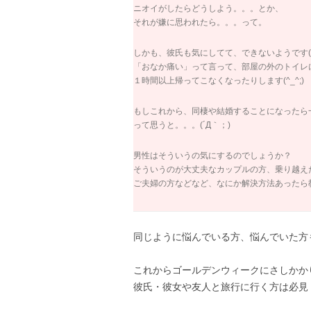
ニオイがしたらどうしよう。。。とか、
それが嫌に思われたら。。。って。
しかも、彼氏も気にしてて、できないようです(
「おなか痛い」って言って、部屋の外のトイレ
１時間以上帰ってこなくなったりします(^_^;)
もしこれから、同棲や結婚することになったら
って思うと。。。(´Д｀；)
男性はそういうの気にするのでしょうか？
そういうのが大丈夫なカップルの方、乗り越え
ご夫婦の方などなど、なにか解決方法あったら教え
同じように悩んでいる方、悩んでいた方
これからゴールデンウィークにさしかか
彼氏・彼女や友人と旅行に行く方は必見