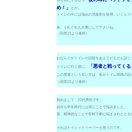
音を気にするなら、
め！」
とか。
トイレの中には強めの消臭剤を使用。いくらで
体、くれぐれも大事にして下さいね。
（回答15より抜粋）
おならとかトイレの話題をあえてどんどん話し
「悪者と戦ってくる
トイレに行く前に、
この悪者という言い方は、私がトイレ関係の話
（回答20より抜粋）
初めまして 20代男性です。
自分も学生時代には同じことで悩みました。
昔、精神的なことで常時下痢に悩まされたとき
それはトイレットペーパーを使うのです。