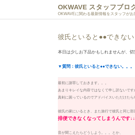
OKWAVE スタッフブロ
OKWAVEに関わる最新情報をスタッフが
彼氏といると●●できない
本日は少しお下品かもしれませんが、切
▼質問：彼氏といると●●できない。。。
最初に謝罪しておきます。。。
あまりキレイな内容ではなくて申し訳ないです
真剣に困っているのでアドバイスいただけたら幸い
彼氏の家にいるとき、また旅行で彼氏と同じ部
排便できなくなってしまうんです↓↓
音が聞こえたらどうしよう。。。とか、