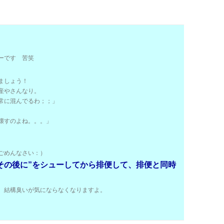
ーです 苦笑
ましょう！
産やさんなり。
常に混んでるわ；；」
壊すのよね。。。」
ごめんなさい：）
その後に”をシューしてから排便して、排便と同時
、結構臭いが気にならなくなりますよ。