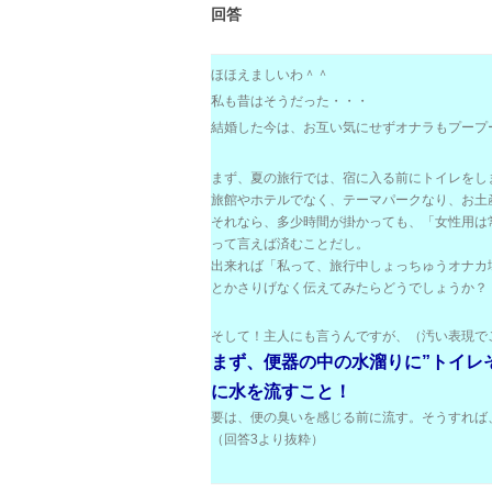
回答
ほほえましいわ＾＾
私も昔はそうだった・・・
結婚した今は、お互い気にせずオナラもプープ
まず、夏の旅行では、宿に入る前にトイレをし
旅館やホテルでなく、テーマパークなり、お土
それなら、多少時間が掛かっても、「女性用は
って言えば済むことだし。
出来れば「私って、旅行中しょっちゅうオナカ
とかさりげなく伝えてみたらどうでしょうか？
そして！主人にも言うんですが、（汚い表現で
まず、便器の中の水溜りに”トイレ
に水を流すこと！
要は、便の臭いを感じる前に流す。そうすれば
（回答3より抜粋）