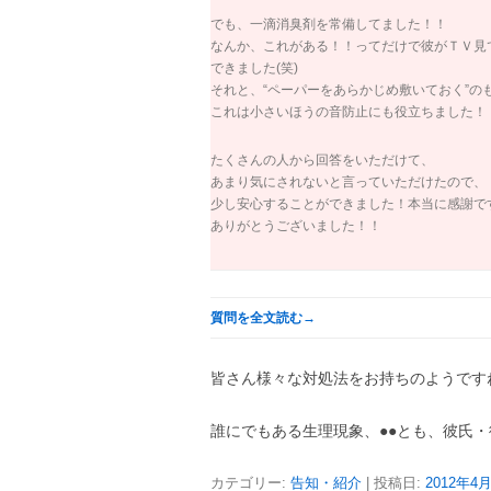
でも、一滴消臭剤を常備してました！！
なんか、これがある！！ってだけで彼がＴＶ見
できました(笑)
それと、“ペーパーをあらかじめ敷いておく”の
これは小さいほうの音防止にも役立ちました！
たくさんの人から回答をいただけて、
あまり気にされないと言っていただけたので、
少し安心することができました！本当に感謝で
ありがとうございました！！
質問を全文読む→
皆さん様々な対処法をお持ちのようです
誰にでもある生理現象、●●とも、彼氏
カテゴリー:
告知・紹介
| 投稿日:
2012年4