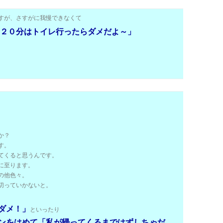
すが、さすがに我慢できなくて
２０分はトイレ行ったらダメだよ～」
か？
す。
てくると思うんです。
に至ります。
の他色々。
切っていかないと。
ダメ！」
といったり
ンをはめて「私が帰ってくるまではずしちゃだ