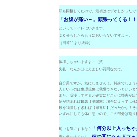
私も同棲してたので、最初ははずかしかったで
「お腹が痛い～。頑張ってくる！！
といってトイレにいきます。
２０分もしたらもうにおいもないですよ～。
（回答11より抜粋）
体壊しちゃいますよ～（笑
失礼、なんかほほえましい質問なので。
自分男ですが、気にしませんよ。特殊でしょう
人というのは生理現象は我慢できないといいま
また、我慢しすぎると確実にどこかに弊害が出
便が詰まれば最悪【腸閉塞】場合によっては死
尿を我慢しすぎれば【尿毒症】だったかな？そ
いずれにしても体に悪いので、この部分は割り
「何分以上入っちゃ
匂いを気にするなら
彼の耳にヘッドフォ